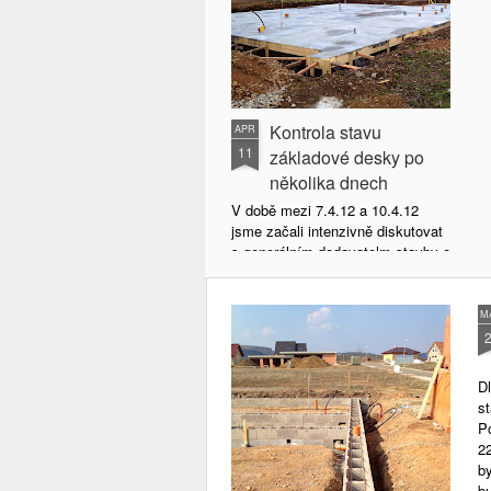
Kontrola stavu
APR
11
základové desky po
několika dnech
V době mezi 7.4.12 a 10.4.12
jsme začali intenzivně diskutovat
s generálním dodavatelm stavby o
vzniklém problému s kvalitou
provedení základové desky. Je
zřejmé, že stav není optimální a
M
dne 10.4.12 se rozhodlo, že bude
provedena cetrifikovaná zkouška
pevnosti betonu v nezávislé
D
laboratoři, na jejímž základě
s
budeme hledat další řešení.
P
22
Bylo domluveno a následně
b
zrealizované nutné nápravné
b