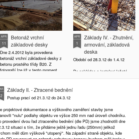
Betonáž vrchní
Základy IV. - Zhutnění,
APR
APR
11
1
základové desky
armování, základová
deska
Dne 2.4.2012 byla provedena
betonáž vrchní základové desky z
Období od 28.3.12 do 1.4.12
betonu prostého třídy B20. Z
fotografií lze již v tento moment
Po pokládce a instalaci ležaté
poznat, že se tato část příliš
kanalizace došlo k závozu části
nepodařila. Jsou patrné
vytěžené zeminy zpět do prostoru
nerovnosti, zřetelně jsou poznat
základové desky, zemnina byla
Základy II. - Ztracené bednění
AR
místa, kde je vysoká koncentrace
zhutněna. Povrh byl zasypán z
22
Postup prací od 21.3.12 do 24.3.12
kameniva, které někde výrazně
zhutněn štěrkovou drtí a položena
vystupuje nad povrch samotné
kari síť.
le projektové dokumentace a výškového zaměření stavby jsme
desky. Předmětem dalšího
tanovili "nulu" podlahy objektu ve výšce 250 mm nad úroveň chodníku.
zkoumání bude stav desky po cca
o provedení dvou řad ztraceného bednění (dle PD) jsme zhodnotili dne
týdnu tvrdnutí.
.3.12 situaci s tím, že přidáme ještě jednu řadu (250mm) jelikož
ychom měli dům výškově "utopený". Na západní straně objektu, kde
ude RD navazovat na zahradu pobytovou terasou bychom měli terén v