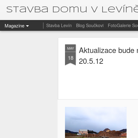
Stavba domu v Levín
Magazine
Stavba Levín
Blog Součkovi
FotoGalerie So
Aktualizace bude 
MAY
18
20.5.12