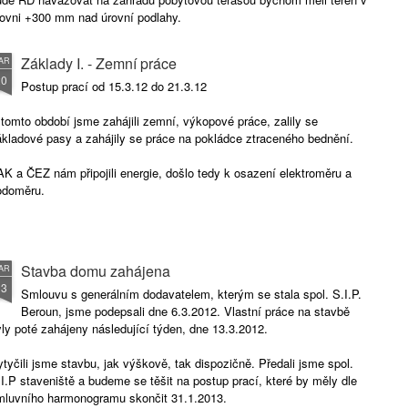
rovni +300 mm nad úrovní podlahy.
Základy I. - Zemní práce
AR
20
Postup prací od 15.3.12 do 21.3.12
tomto období jsme zahájili zemní, výkopové práce, zalily se
ákladové pasy a zahájily se práce na pokládce ztraceného bednění.
K a ČEZ nám připojili energie, došlo tedy k osazení elektroměru a
odoměru.
Stavba domu zahájena
AR
13
Smlouvu s generálním dodavatelem, kterým se stala spol. S.I.P.
Beroun, jsme podepsali dne 6.3.2012. Vlastní práce na stavbě
ly poté zahájeny následující týden, dne 13.3.2012.
tyčili jsme stavbu, jak výškově, tak dispozičně. Předali jsme spol.
I.P staveniště a budeme se těšit na postup prací, které by měly dle
mluvního harmonogramu skončit 31.1.2013.