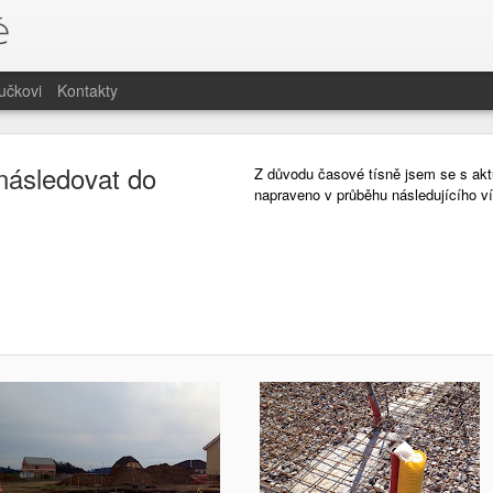
ě
učkovi
Kontakty
následovat do
Z důvodu časové tísně jsem se s aktu
napraveno v průběhu následujícího ví