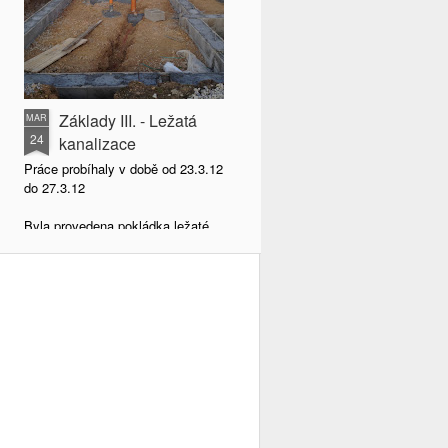
Základy III. - Ležatá
MAR
24
kanalizace
Práce probíhaly v době od 23.3.12
do 27.3.12
Byla provedena pokládka ležaté
kanalizace, před zásypem a
hutněním byla LK obbetonována.