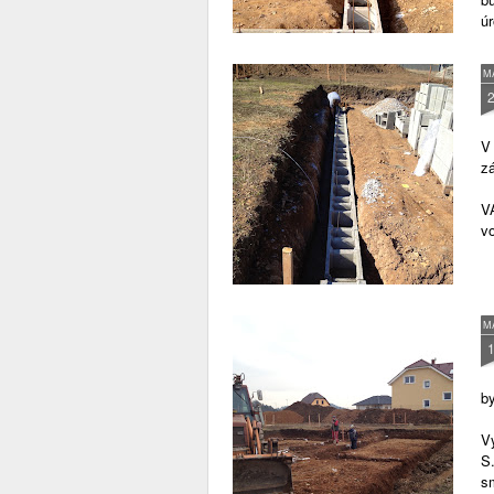
opatření - stržení (broušením)
ú
vrchní vrstvy kameniva, která
vyčnívá nad povrch desky.
M
V 
z
VA
v
M
by
Vy
S.
s