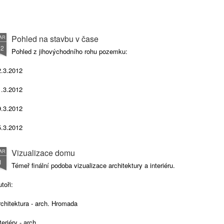
Pohled na stavbu v čase
AR
12
Pohled z jihovýchodního rohu pozemku:
2.3.2012
1.3.2012
9.3.2012
5.3.2012
5.3.2012
Vizualizace domu
AR
1
4.3.2012
Témeř finální podoba vizualizace architektury a interiéru.
toři:
chitektura - arch. Hromada
teriéry - arch.